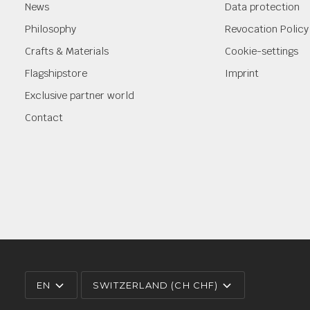
News
Data protection
Philosophy
Revocation Policy
Crafts & Materials
Cookie-settings
Flagshipstore
Imprint
Exclusive partner world
Contact
LANGUAGE
CURRENCY
EN
SWITZERLAND (CH CHF)