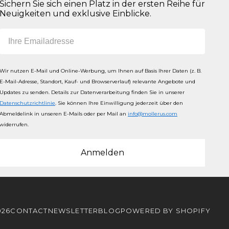
Sichern Sie sich einen Platz in der ersten Reihe für
Neuigkeiten und exklusive Einblicke.
Email
Wir nutzen E-Mail und Online-Werbung, um Ihnen auf Basis Ihrer Daten (z. B.
E-Mail-Adresse, Standort, Kauf- und Browserverlauf) relevante Angebote und
Updates zu senden.
Details zur Datenverarbeitung finden Sie in unserer
Datenschutzrichtlinie
. Sie können Ihre Einwilligung jederzeit über den
Abmeldelink in unseren E-Mails oder per Mail an
info@mollerus.com
widerrufen.
Anmelden
026
CONTACT
NEWSLETTER
BLOG
POWERED BY SHOPIFY