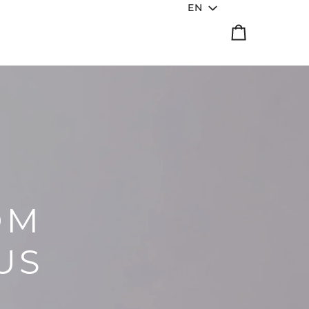
Language
EN
Cart
OM
US